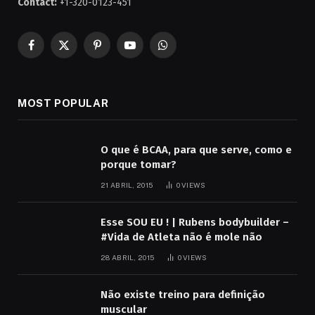
Contact:
+1-320-0123-451
Facebook
X
Pinterest
YouTube
WhatsApp
(Twitter)
MOST POPULAR
O que é BCAA, para que serve, como e
porque tomar?
21 ABRIL, 2015
0
VIEWS
Esse SOU EU ! | Rubens bodybuilder –
#Vida de Atleta não é mole não
28 ABRIL, 2015
0
VIEWS
Não existe treino para definição
muscular