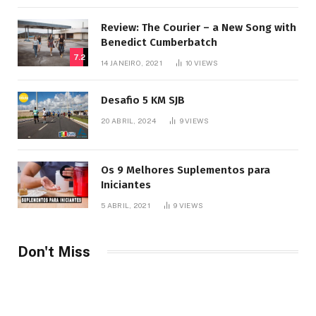
Review: The Courier – a New Song with
Benedict Cumberbatch
7.2
14 JANEIRO, 2021
10
VIEWS
Desafio 5 KM SJB
20 ABRIL, 2024
9
VIEWS
Os 9 Melhores Suplementos para
Iniciantes
5 ABRIL, 2021
9
VIEWS
Don't Miss