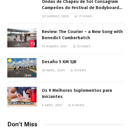
Ondas de Chapéu de Sol Consagram
Campeões do Festival de Bodyboard
SJB
22 JANEIRO, 2026
17
VIEWS
Review: The Courier – a New Song with
Benedict Cumberbatch
7.2
14 JANEIRO, 2021
10
VIEWS
Desafio 5 KM SJB
20 ABRIL, 2024
9
VIEWS
Os 9 Melhores Suplementos para
Iniciantes
5 ABRIL, 2021
9
VIEWS
Don't Miss