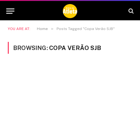
»
YOU ARE AT:
Home
Posts Tagged "Copa Verão SJB"
BROWSING:
COPA VERÃO SJB