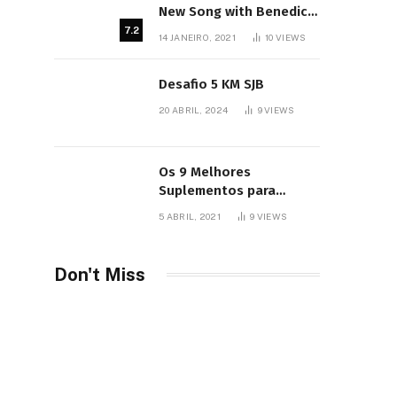
New Song with Benedict
Cumberbatch
7.2
14 JANEIRO, 2021
10
VIEWS
Desafio 5 KM SJB
20 ABRIL, 2024
9
VIEWS
Os 9 Melhores
Suplementos para
Iniciantes
5 ABRIL, 2021
9
VIEWS
Don't Miss