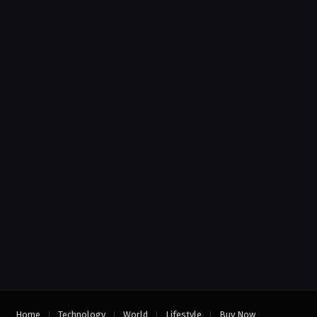
Home
Technology
World
Lifestyle
Buy Now