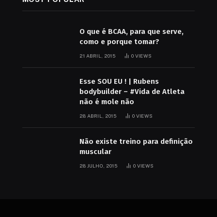
O que é BCAA, para que serve,
como e porque tomar?
21 ABRIL, 2015
0
VIEWS
Esse SOU EU ! | Rubens
bodybuilder – #Vida de Atleta
não é mole não
28 ABRIL, 2015
0
VIEWS
Não existe treino para definição
muscular
28 JULHO, 2015
0
VIEWS