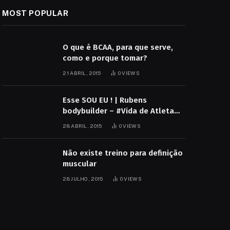
MOST POPULAR
O que é BCAA, para que serve,
como e porque tomar?
21 ABRIL, 2015
0
VIEWS
Esse SOU EU ! | Rubens
bodybuilder – #Vida de Atleta
não é mole não
28 ABRIL, 2015
0
VIEWS
Não existe treino para definição
muscular
28 JULHO, 2015
0
VIEWS