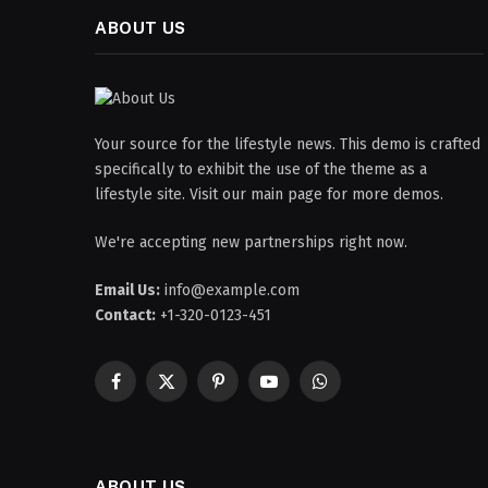
ABOUT US
Your source for the lifestyle news. This demo is crafted
specifically to exhibit the use of the theme as a
lifestyle site. Visit our main page for more demos.
We're accepting new partnerships right now.
Email Us:
info@example.com
Contact:
+1-320-0123-451
Facebook
X
Pinterest
YouTube
WhatsApp
(Twitter)
ABOUT US