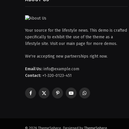
Your source for the lifestyle news. This demo is crafted
specifically to exhibit the use of the theme as a
lifestyle site. Visit our main page for more demos.
We're accepting new partnerships right now.
Email Us:
info@example.com
Contact:
+1-320-0123-451
Facebook
X
Pinterest
YouTube
WhatsApp
(Twitter)
© 2026 ThemeSphere. Designed by
ThemeSphere
.