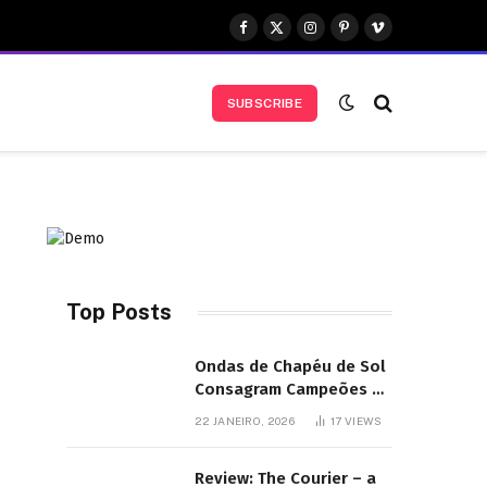
Facebook
X
Instagram
Pinterest
Vimeo
(Twitter)
SUBSCRIBE
Top Posts
Ondas de Chapéu de Sol
Consagram Campeões do
Festival de Bodyboard
22 JANEIRO, 2026
17
VIEWS
SJB
Review: The Courier – a