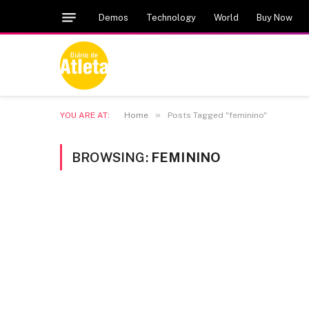
Demos
Technology
World
Buy Now
»
YOU ARE AT:
Home
Posts Tagged "feminino"
BROWSING:
FEMININO