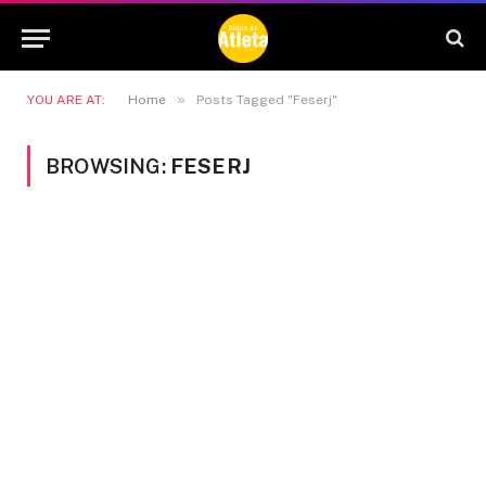
»
YOU ARE AT:
Home
Posts Tagged "Feserj"
BROWSING:
FESERJ