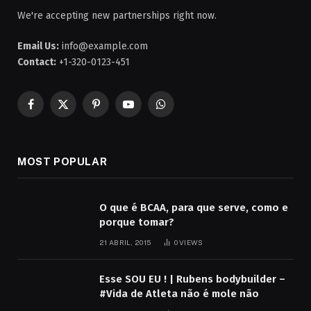
We're accepting new partnerships right now.
Email Us:
info@example.com
Contact:
+1-320-0123-451
Facebook
X
Pinterest
YouTube
WhatsApp
(Twitter)
MOST POPULAR
O que é BCAA, para que serve, como e
porque tomar?
21 ABRIL, 2015
0
VIEWS
Esse SOU EU ! | Rubens bodybuilder –
#Vida de Atleta não é mole não