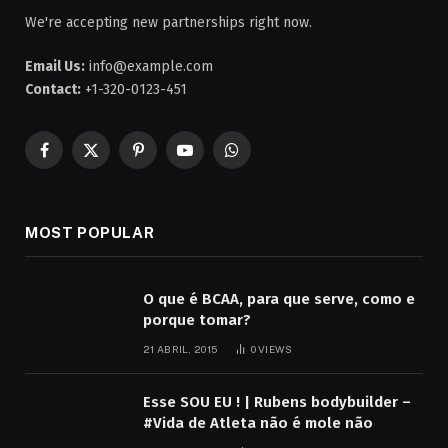
We're accepting new partnerships right now.
Email Us:
info@example.com
Contact:
+1-320-0123-451
Facebook
X
Pinterest
YouTube
WhatsApp
(Twitter)
MOST POPULAR
O que é BCAA, para que serve, como e
porque tomar?
21 ABRIL, 2015
0
VIEWS
Esse SOU EU ! | Rubens bodybuilder –
#Vida de Atleta não é mole não