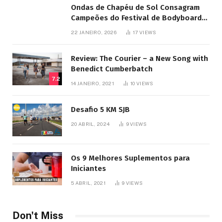
Ondas de Chapéu de Sol Consagram
Campeões do Festival de Bodyboard
SJB
22 JANEIRO, 2026
17
VIEWS
Review: The Courier – a New Song with
Benedict Cumberbatch
7.2
14 JANEIRO, 2021
10
VIEWS
Desafio 5 KM SJB
20 ABRIL, 2024
9
VIEWS
Os 9 Melhores Suplementos para
Iniciantes
5 ABRIL, 2021
9
VIEWS
Don't Miss