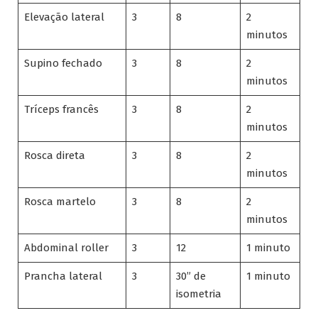
Elevação lateral
3
8
2
minutos
Supino fechado
3
8
2
minutos
Tríceps francês
3
8
2
minutos
Rosca direta
3
8
2
minutos
Rosca martelo
3
8
2
minutos
Abdominal roller
3
12
1 minuto
Prancha lateral
3
30” de
1 minuto
isometria