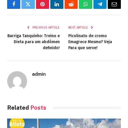
Facebook
Twitter
Pinterest
LinkedIn
Reddit
WhatsApp
Telegram
Email
PREVIOUS ARTICLE
NEXT ARTICLE
Barriga Tanquinho: Treino e
Picolinato de cromo
Dieta para um abdômen
Emagrece Mesmo? Veja
definido!
Para que serve!
admin
Related
Posts