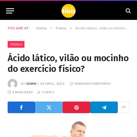
»
»
YOU ARE AT:
Home
Treino
Ácido lático, vilão ou mocinho do exercício físico?
TREINO
Ácido lático, vilão ou mocinho
do exercício físico?
BY
ADMIN
24 ABRIL, 2022
NENHUM COMENTÁRIO
4 MINS READ
1
VIEWS