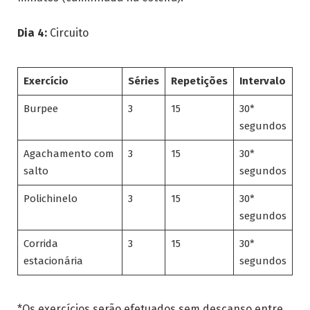
Dia 4:
Circuito
Exercício
Séries
Repetições
Intervalo
Burpee
3
15
30*
segundos
Agachamento com
3
15
30*
salto
segundos
Polichinelo
3
15
30*
segundos
Corrida
3
15
30*
estacionária
segundos
*Os exercícios serão efetuados sem descanso entre