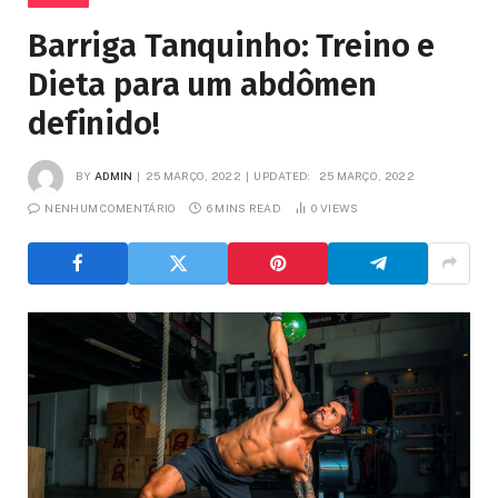
Barriga Tanquinho: Treino e
Dieta para um abdômen
definido!
BY
ADMIN
25 MARÇO, 2022
UPDATED:
25 MARÇO, 2022
NENHUM COMENTÁRIO
6 MINS READ
0
VIEWS