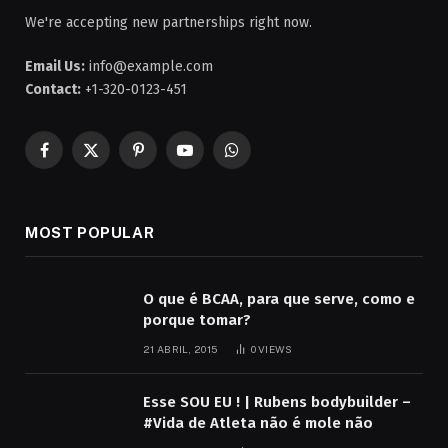
We're accepting new partnerships right now.
Email Us:
info@example.com
Contact:
+1-320-0123-451
Facebook
X
Pinterest
YouTube
WhatsApp
(Twitter)
MOST POPULAR
O que é BCAA, para que serve, como e
porque tomar?
21 ABRIL, 2015
0
VIEWS
Esse SOU EU ! | Rubens bodybuilder –
#Vida de Atleta não é mole não