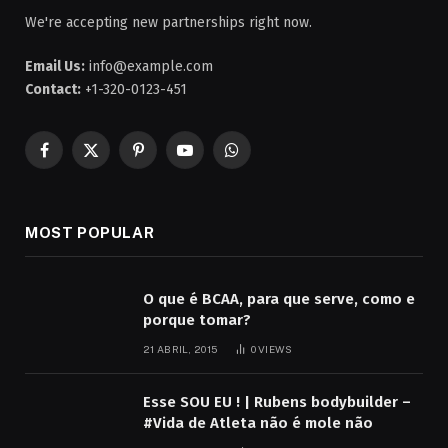
We're accepting new partnerships right now.
Email Us:
info@example.com
Contact:
+1-320-0123-451
Facebook
X
Pinterest
YouTube
WhatsApp
(Twitter)
MOST POPULAR
O que é BCAA, para que serve, como e
porque tomar?
21 ABRIL, 2015
0
VIEWS
Esse SOU EU ! | Rubens bodybuilder –
#Vida de Atleta não é mole não