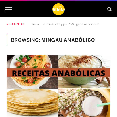
»
YOU ARE AT:
Home
Posts Tagged "Mingau anabólico"
BROWSING:
MINGAU ANABÓLICO