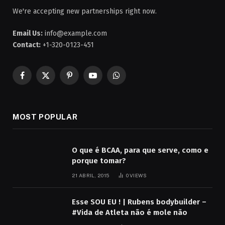
We're accepting new partnerships right now.
Email Us:
info@example.com
Contact:
+1-320-0123-451
Facebook
X
Pinterest
YouTube
WhatsApp
(Twitter)
MOST POPULAR
O que é BCAA, para que serve, como e
porque tomar?
21 ABRIL, 2015
0
VIEWS
Esse SOU EU ! | Rubens bodybuilder –
#Vida de Atleta não é mole não