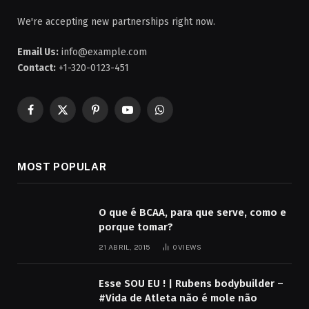
We're accepting new partnerships right now.
Email Us:
info@example.com
Contact:
+1-320-0123-451
Facebook
X
Pinterest
YouTube
WhatsApp
(Twitter)
MOST POPULAR
O que é BCAA, para que serve, como e
porque tomar?
21 ABRIL, 2015
0
VIEWS
Esse SOU EU ! | Rubens bodybuilder –
#Vida de Atleta não é mole não