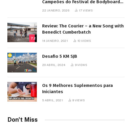
Campeões do Festival de Bodyboard
SJB
22 JANEIRO, 2026
17
VIEWS
Review: The Courier – a New Song with
Benedict Cumberbatch
7.2
14 JANEIRO, 2021
10
VIEWS
Desafio 5 KM SJB
20 ABRIL, 2024
9
VIEWS
Os 9 Melhores Suplementos para
Iniciantes
5 ABRIL, 2021
9
VIEWS
Don't Miss