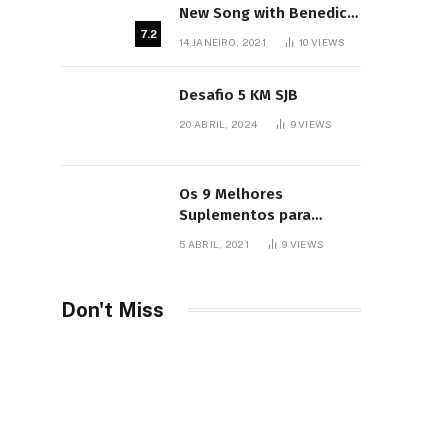
New Song with Benedict
Cumberbatch
7.2
14 JANEIRO, 2021
10
VIEWS
Desafio 5 KM SJB
20 ABRIL, 2024
9
VIEWS
Os 9 Melhores
Suplementos para
Iniciantes
5 ABRIL, 2021
9
VIEWS
Don't Miss