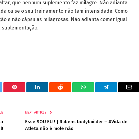
saltar, que nenhum suplemento faz milagre. Não adianta
ada ou se o seu treinamento não tem intensidade. Como
ção e não cápsulas milagrosas. Não adianta comer igual
 a suplementação.
tter
Pinterest
LinkedIn
Reddit
WhatsApp
Telegram
Ema
LE
NEXT ARTICLE
da
Esse SOU EU ! | Rubens bodybuilder – #Vida de
l!
Atleta não é mole não