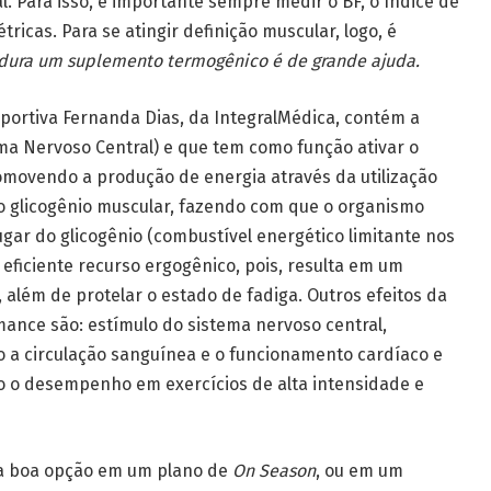
l. Para isso, é importante sempre medir o BF, o índice de
ricas. Para se atingir definição muscular, logo, é
rdura um suplemento termogênico é de grande ajuda.
sportiva Fernanda Dias, da IntegralMédica, contém a
ma Nervoso Central) e que tem como função ativar o
movendo a produção de energia através da utilização
 o glicogênio muscular, fazendo com que o organismo
ugar do glicogênio (combustível energético limitante nos
 eficiente recurso ergogênico, pois, resulta em um
além de protelar o estado de fadiga. Outros efeitos da
ance são: estímulo do sistema nervoso central,
 a circulação sanguínea e o funcionamento cardíaco e
o o desempenho em exercícios de alta intensidade e
a boa opção em um plano de
On Season
, ou em um