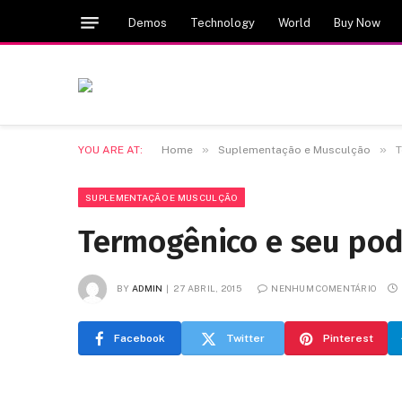
Demos
Technology
World
Buy Now
»
»
YOU ARE AT:
Home
Suplementação e Musculção
T
SUPLEMENTAÇÃO E MUSCULÇÃO
Termogênico e seu po
BY
ADMIN
27 ABRIL, 2015
NENHUM COMENTÁRIO
Facebook
Twitter
Pinterest