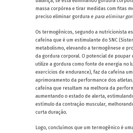
balança, se está eliminando gordura corpora
massa corpórea e tirar medidas com fitas mét
preciso eliminar gordura e
para eliminar go
Os termogênicos, segundo a nutricionista e
cafeína que é um estimulante do SNC (Siste
metabolismo, elevando a termogênese e pro
da gordura corporal. O potencial de poupar
utilize a gordura como fonte de energia no l
exercícios de endurance), faz da cafeína um
aprimoramento da performance dos atletas, 
cafeína que resultam na melhora da perform
aumentando o estado de alerta, estimulando
estímulo da contração muscular, melhorand
curta duração.
Logo, concluímos que um termogênico é um