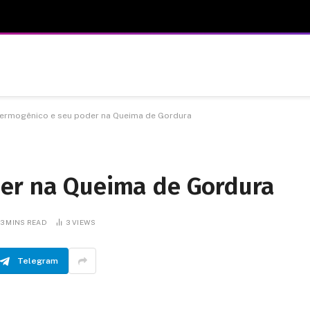
ermogênico e seu poder na Queima de Gordura
der na Queima de Gordura
3 MINS READ
3
VIEWS
Telegram