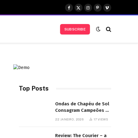
Facebook
X
Instagram
Pinterest
Vimeo
(Twitter)
SUBSCRIBE
Top Posts
Ondas de Chapéu de Sol
Consagram Campeões do
Festival de Bodyboard
22 JANEIRO, 2026
17
VIEWS
SJB
Review: The Courier – a