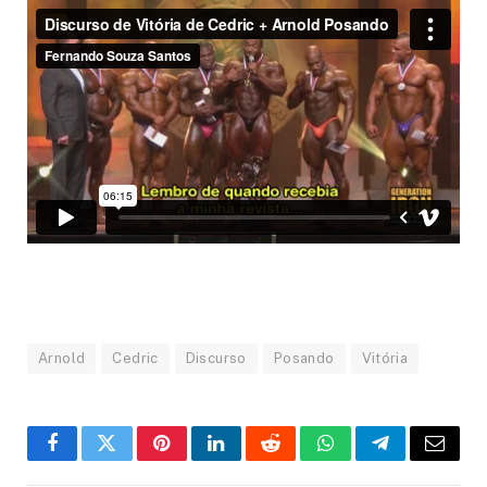
Arnold
Cedric
Discurso
Posando
Vitória
Facebook
Twitter
Pinterest
LinkedIn
Reddit
WhatsApp
Telegram
Email