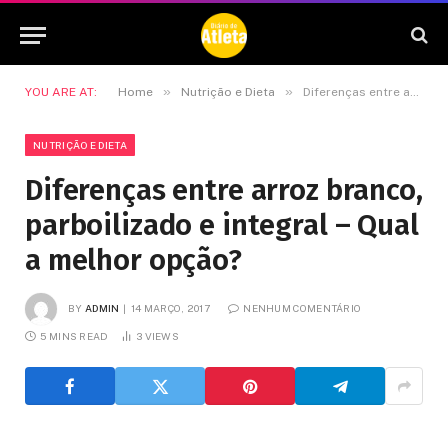
»
»
YOU ARE AT:
Home
Nutrição e Dieta
Diferenças entre arroz branco, parboilizado e integral – Qual a melhor opção?
NUTRIÇÃO E DIETA
Diferenças entre arroz branco,
parboilizado e integral – Qual
a melhor opção?
BY
ADMIN
14 MARÇO, 2017
NENHUM COMENTÁRIO
5 MINS READ
3
VIEWS