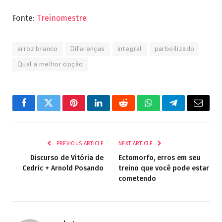
Fonte:
Treinomestre
arroz branco
Diferenças
integral
parboilizado
Qual a melhor opção
Facebook
Twitter
Pinterest
LinkedIn
Reddit
WhatsApp
Telegram
Email
PREVIOUS ARTICLE
NEXT ARTICLE
Discurso de Vitória de
Ectomorfo, erros em seu
Cedric + Arnold Posando
treino que você pode estar
cometendo