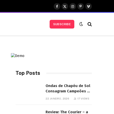
Facebook
X
Instagram
Pinterest
Vimeo
(Twitter)
SUBSCRIBE
Top Posts
Ondas de Chapéu de Sol
Consagram Campeões do
Festival de Bodyboard
22 JANEIRO, 2026
17
VIEWS
SJB
Review: The Courier – a