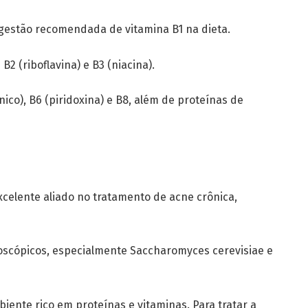
gestão recomendada de vitamina B1 na dieta.
2 (riboflavina) e B3 (niacina).
o), B6 ​​(piridoxina) e B8, além de proteínas de
xcelente aliado no tratamento de acne crônica,
oscópicos, especialmente Saccharomyces cerevisiae e
iente rico em proteínas e vitaminas. Para tratar a