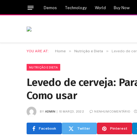
Demos
Technology
World
Buy Now
»
»
YOU ARE AT:
Home
Nutrição e Dieta
Levedo de cer
NUTRIÇÃO E DIETA
Levedo de cerveja: Par
Como usar
BY
ADMIN
10 MARÇO, 2022
NENHUM COMENTÁRIO
Facebook
Twitter
Pinterest