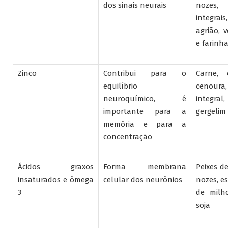
dos sinais neurais
nozes
integrai
agrião, v
e farinha
Zinco
Contribui para o
Carne, 
equilíbrio
cenou
neuroquímico, é
integra
importante para a
gergelim
memória e para a
concentração
Ácidos graxos
Forma membrana
Peixes de
insaturados e ômega
celular dos neurônios
nozes, es
3
de milh
soja