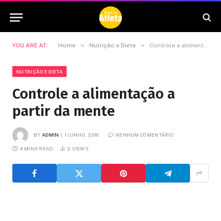
»
»
YOU ARE AT:
Home
Nutrição e Dieta
Controle a alimentação a partir da mente
NUTRIÇÃO E DIETA
Controle a alimentação a
partir da mente
BY
ADMIN
1 JUNHO, 2016
NENHUM COMENTÁRIO
4 MINS READ
2
VIEWS