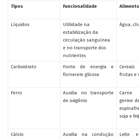
Tipos
Funcionalidade
Aliment
Líquidos
Utilidade na
Água, ch
estabilização da
circulação sanguínea
e no transporte dos
nutrientes
Carboidrato
Fonte de energia e
Cereais
fornecem glicose
frutas e 
Ferro
Auxilia no transporte
Carne 
de oxigênio
germe de 
espinafr
soja e fei
Cálcio
Auxilia na condução
Leite e