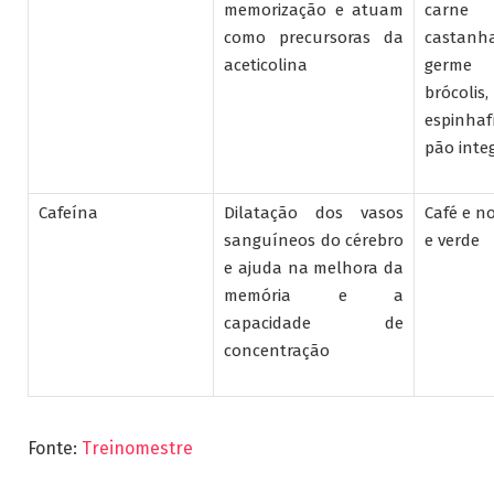
memorização e atuam
carne
como precursoras da
castanh
aceticolina
germe 
brócoli
espinha
pão inte
Cafeína
Dilatação dos vasos
Café e n
sanguíneos do cérebro
e verde
e ajuda na melhora da
memória e a
capacidade de
concentração
Fonte:
Treinomestre