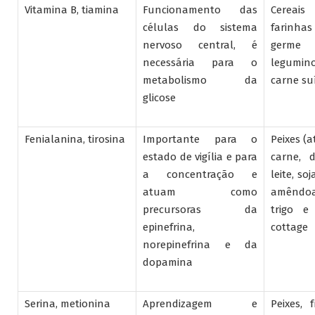
Vitamina B, tiamina
Funcionamento das
Cereais
células do sistema
farinha
nervoso central, é
germe 
necessária para o
legumino
metabolismo da
carne su
glicose
Fenialanina, tirosina
Importante para o
Peixes (a
estado de vigília e para
carne, 
a concentração e
leite, so
atuam como
amêndoa
precursoras da
trigo e
epinefrina,
cottage
norepinefrina e da
dopamina
Serina, metionina
Aprendizagem e
Peixes, 