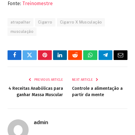
Fonte:
Treinomestre
atrapalhar
Cigarro
Cigarro X Musculação
musculação
Facebook
Twitter
Pinterest
LinkedIn
Reddit
WhatsApp
Telegram
Email
PREVIOUS ARTICLE
NEXT ARTICLE
4 Receitas Anabólicas para
Controle a alimentação a
ganhar Massa Muscular
partir da mente
admin