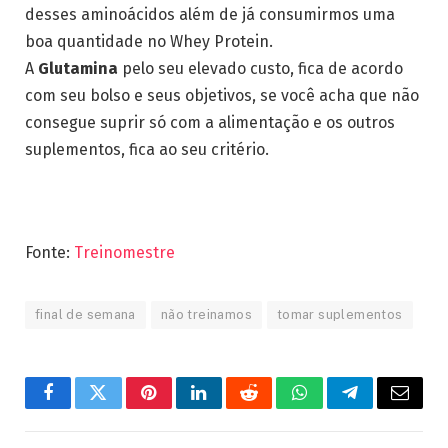
desses aminoácidos além de já consumirmos uma
boa quantidade no Whey Protein.
A
Glutamina
pelo seu elevado custo, fica de acordo
com seu bolso e seus objetivos, se você acha que não
consegue suprir só com a alimentação e os outros
suplementos, fica ao seu critério.
Fonte:
Treinomestre
final de semana
não treinamos
tomar suplementos
Facebook
Twitter
Pinterest
LinkedIn
Reddit
WhatsApp
Telegram
Email