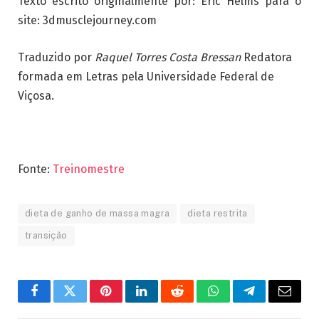
Texto escrito originalmente por: Eric Helms para o
site: 3dmusclejourney.com
Traduzido por
Raquel Torres Costa Bressan
Redatora
formada em Letras pela Universidade Federal de
Viçosa.
Fonte:
Treinomestre
dieta de ganho de massa magra
dieta restrita
transição
Facebook
Twitter
Pinterest
LinkedIn
Reddit
WhatsApp
Telegram
Email