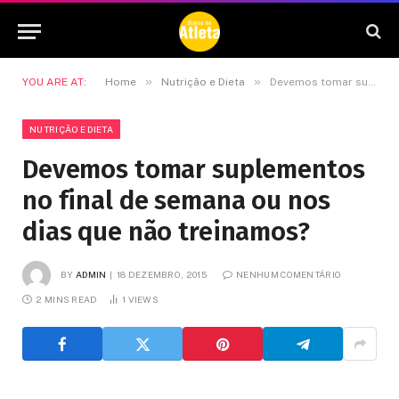
»
»
YOU ARE AT:
Home
Nutrição e Dieta
Devemos tomar suplementos no final de semana ou nos dias que não treinamos?
NUTRIÇÃO E DIETA
Devemos tomar suplementos
no final de semana ou nos
dias que não treinamos?
BY
ADMIN
18 DEZEMBRO, 2015
NENHUM COMENTÁRIO
2 MINS READ
1
VIEWS