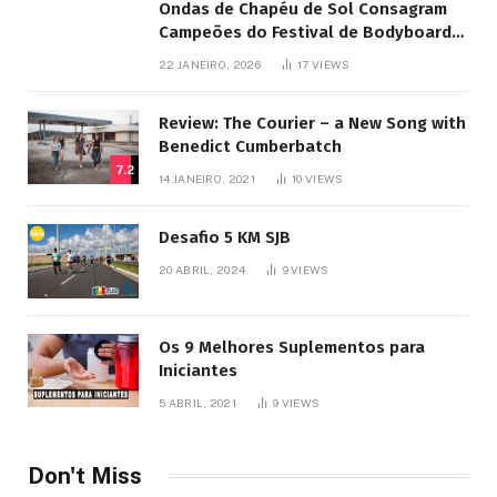
Ondas de Chapéu de Sol Consagram
Campeões do Festival de Bodyboard
SJB
22 JANEIRO, 2026
17
VIEWS
Review: The Courier – a New Song with
Benedict Cumberbatch
7.2
14 JANEIRO, 2021
10
VIEWS
Desafio 5 KM SJB
20 ABRIL, 2024
9
VIEWS
Os 9 Melhores Suplementos para
Iniciantes
5 ABRIL, 2021
9
VIEWS
Don't Miss