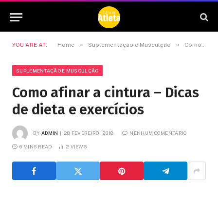
»
»
YOU ARE AT:
Home
Suplementação e Musculção
Como afinar a cintura – Dicas de dieta e exercícios
SUPLEMENTAÇÃO E MUSCULÇÃO
Como afinar a cintura – Dicas
de dieta e exercícios
BY
ADMIN
28 FEVEREIRO, 2018
NENHUM COMENTÁRIO
6 MINS READ
2
VIEWS