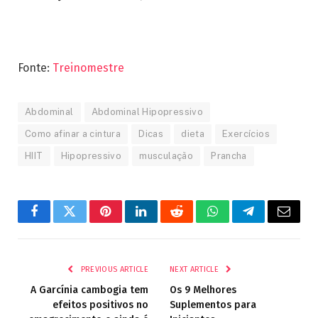
Fonte:
Treinomestre
Abdominal
Abdominal Hipopressivo
Como afinar a cintura
Dicas
dieta
Exercícios
HIIT
Hipopressivo
musculação
Prancha
Facebook
Twitter
Pinterest
LinkedIn
Reddit
WhatsApp
Telegram
Email
PREVIOUS ARTICLE
NEXT ARTICLE
A Garcínia cambogia tem
Os 9 Melhores
efeitos positivos no
Suplementos para