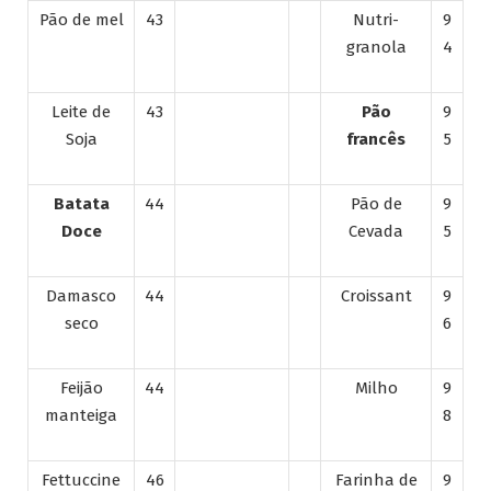
Pão de mel
43
Nutri-
9
granola
4
Leite de
43
Pão
9
Soja
francês
5
Batata
44
Pão de
9
Doce
Cevada
5
Damasco
44
Croissant
9
seco
6
Feijão
44
Milho
9
manteiga
8
Fettuccine
46
Farinha de
9