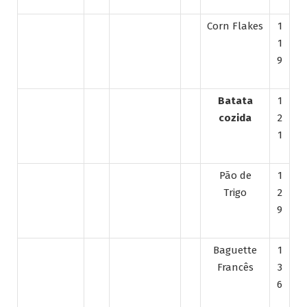
Corn Flakes
1
1
9
Batata
1
cozida
2
1
Pão de
1
Trigo
2
9
Baguette
1
Francês
3
6