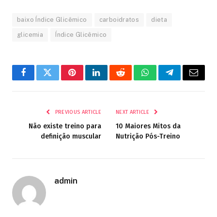
baixo Índice Glicêmico
carboidratos
dieta
glicemia
Índice Glicêmico
Facebook
Twitter
Pinterest
LinkedIn
Reddit
WhatsApp
Telegram
Email
PREVIOUS ARTICLE
NEXT ARTICLE
Não existe treino para
10 Maiores Mitos da
definição muscular
Nutrição Pós-Treino
admin