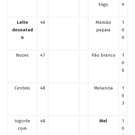
trigo
9
Leite
46
Mamão
1
desnatad
papaia
0
o
0
Nozes
47
Pão branco
1
0
0
Centeio
48
Melancia
1
0
3
Iogurte
48
Mel
1
com
0