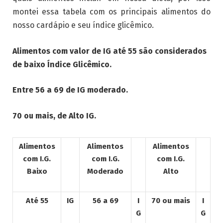
montei essa tabela com os principais alimentos do
nosso cardápio e seu índice glicêmico.
Alimentos com valor de IG até 55 são considerados
de baixo Índice Glicêmico.
Entre 56 a 69 de IG moderado.
70 ou mais, de Alto IG.
Alimentos
Alimentos
Alimentos
com I.G.
com I.G.
com I.G.
Baixo
Moderado
Alto
Até 55
IG
56 a 69
I
70 ou mais
I
G
G