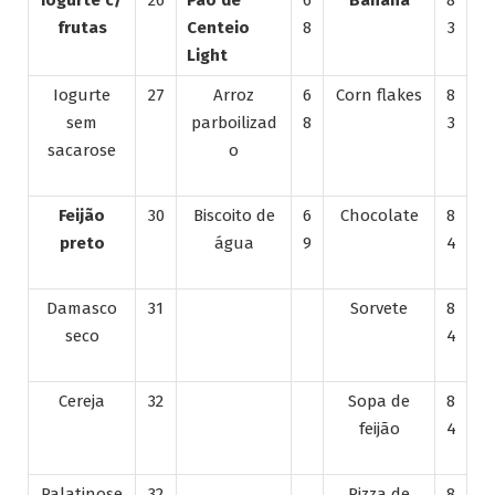
frutas
Centeio
8
3
Light
Iogurte
27
Arroz
6
Corn flakes
8
sem
parboilizad
8
3
sacarose
o
Feijão
30
Biscoito de
6
Chocolate
8
preto
água
9
4
Damasco
31
Sorvete
8
seco
4
Cereja
32
Sopa de
8
feijão
4
Palatinose
32
Pizza de
8