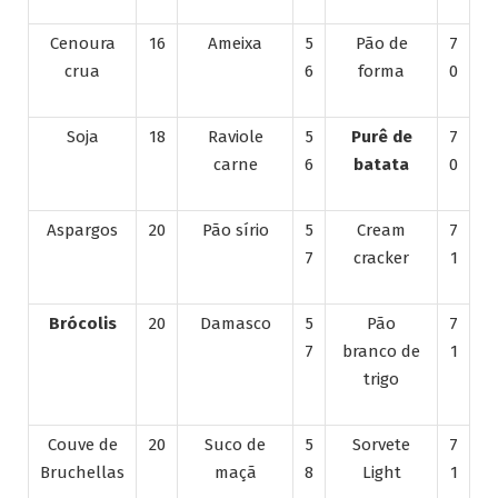
Cenoura
16
Ameixa
5
Pão de
7
crua
6
forma
0
Soja
18
Raviole
5
Purê de
7
carne
6
batata
0
Aspargos
20
Pão sírio
5
Cream
7
7
cracker
1
Brócolis
20
Damasco
5
Pão
7
7
branco de
1
trigo
Couve de
20
Suco de
5
Sorvete
7
Bruchellas
maçã
8
Light
1