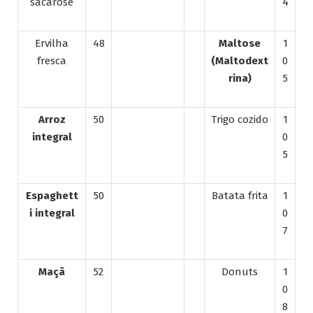
sacarose
4
Ervilha
48
Maltose
1
fresca
(Maltodext
0
rina)
5
Arroz
50
Trigo cozido
1
integral
0
5
Espaghett
50
Batata frita
1
i
integral
0
7
Maçã
52
Donuts
1
0
8