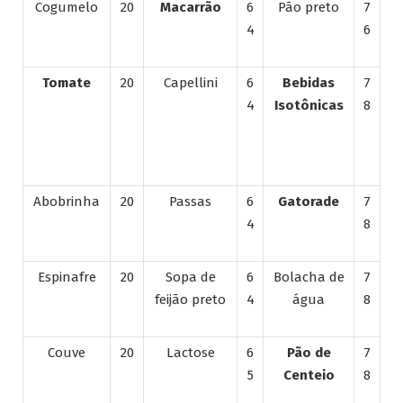
Cogumelo
20
Macarrão
6
Pão preto
7
4
6
Tomate
20
Capellini
6
Bebidas
7
4
Isotônicas
8
Abobrinha
20
Passas
6
Gatorade
7
4
8
Espinafre
20
Sopa de
6
Bolacha de
7
feijão preto
4
água
8
Couve
20
Lactose
6
Pão de
7
5
Centeio
8