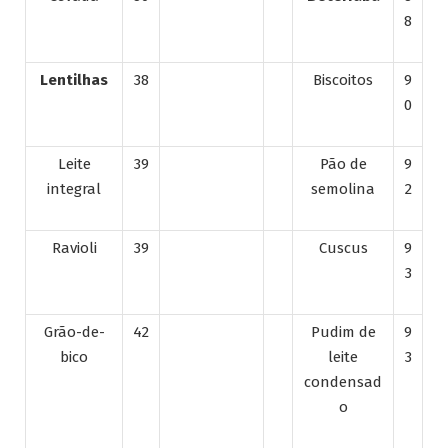
8
Lentilhas
38
Biscoitos
9
0
Leite
39
Pão de
9
integral
semolina
2
Ravioli
39
Cuscus
9
3
Grão-de-
42
Pudim de
9
bico
leite
3
condensad
o