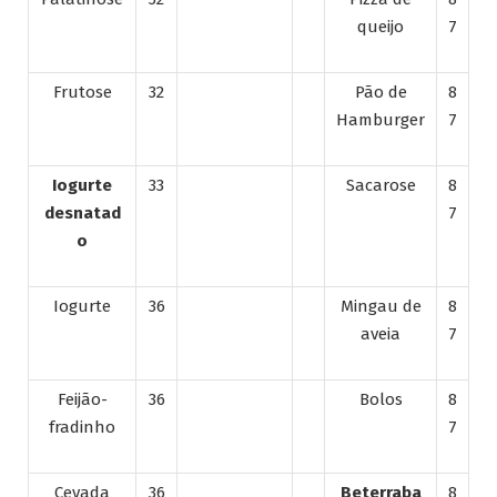
queijo
7
Frutose
32
Pão de
8
Hamburger
7
Iogurte
33
Sacarose
8
desnatad
7
o
Iogurte
36
Mingau de
8
aveia
7
Feijão-
36
Bolos
8
fradinho
7
Cevada
36
Beterraba
8