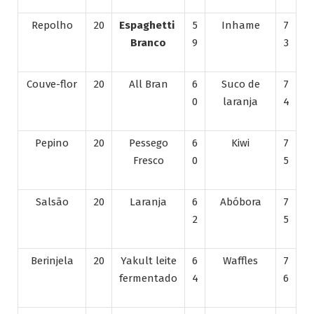
Repolho
20
Espaghetti
5
Inhame
7
Branco
9
3
Couve-flor
20
All Bran
6
Suco de
7
0
laranja
4
Pepino
20
Pessego
6
Kiwi
7
Fresco
0
5
Salsão
20
Laranja
6
Abóbora
7
2
5
Berinjela
20
Yakult leite
6
Waffles
7
fermentado
4
6