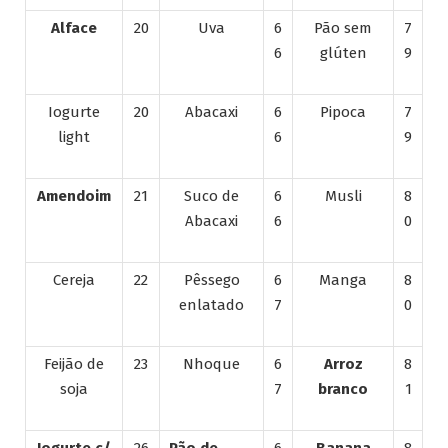
Alface
20
Uva
6
Pão sem
7
6
glúten
9
Iogurte
20
Abacaxi
6
Pipoca
7
light
6
9
Amendoim
21
Suco de
6
Musli
8
Abacaxi
6
0
Cereja
22
Pêssego
6
Manga
8
enlatado
7
0
Feijão de
23
Nhoque
6
Arroz
8
soja
7
branco
1
Iogurte c/
26
Pão de
6
Banana
8