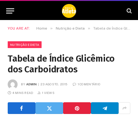
»
»
YOU ARE AT:
Home
Nutrição e Dieta
Tabela de Índice Glicêmico dos Carboidratos
NUTRIÇÃO E DIETA
Tabela de Índice Glicêmico
dos Carboidratos
BY
ADMIN
23 AGOSTO, 2015
1 COMENTÁRIO
4 MINS READ
1
VIEWS