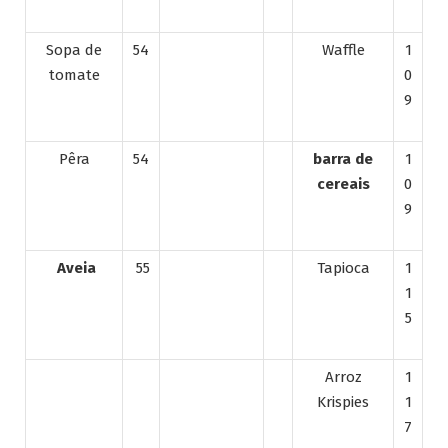
Sopa de
54
Waffle
1
tomate
0
9
Pêra
54
barra de
1
cereais
0
9
Aveia
55
Tapioca
1
1
5
Arroz
1
Krispies
1
7